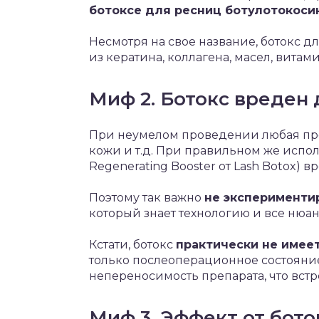
ботоксе для ресниц ботулотокоси
Несмотря на свое название, ботокс 
из кератина, коллагена, масел, витами
Миф 2. Ботокс вреден
При неумелом проведении любая проц
кожи и т.д. При правильном же испо
Regenerating Booster от Lash Botox) вр
Поэтому так важно
не эксперименти
который знает технологию и все нюа
Кстати, ботокс
практически не имее
только послеоперационное состояние
непереносимость препарата, что встр
Миф 3. Эффект от бот