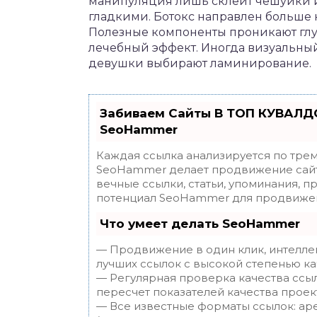
манипуляция лишь склеит чешуйки 
гладкими. Ботокс направлен больше 
Полезные компоненты проникают глуб
лечебный эффект. Иногда визуальный 
девушки выбирают ламинирование.
Забиваем Сайты В ТОП КУВАЛДО
SeoHammer
Каждая ссылка анализируется по трем
SeoHammer делает продвижение сайт
вечные ссылки, статьи, упоминания, п
потенциал SeoHammer для продвижен
Что умеет делать SeoHammer
— Продвижение в один клик, интелле
лучших ссылок с высокой степенью ка
— Регулярная проверка качества ссы
пересчет показателей качества проек
— Все известные форматы ссылок: ар