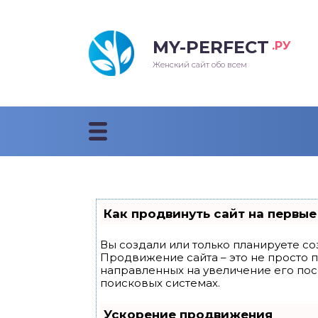
MY-PERFECT
.РУ
лосы
нские
ска
ти
Женский сайт обо всем
рижки
жские
мпунь
дные прически 2018
рода
дные стрижки 2018
облемы и лечение
Как продвинуть сайт на первые
Вы создали или только планируете соз
Продвижение сайта – это не просто 
направленных на увеличение его по
поисковых системах.
Ускорение продвижения