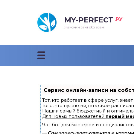
MY-PERFECT
.РУ
лосы
нские
ска
ти
Женский сайт обо всем
рижки
жские
мпунь
дные прически 2018
рода
дные стрижки 2018
облемы и лечение
Сервис онлайн-записи на собс
Тот, кто работает в сфере услуг, зна
того, что нужно видеть свое расписан
Нашли самый бюджетный и оптималь
Для новых пользователей
первый ме
Чат-бот для мастеров и специалистов
—
Сам записывает клиентов и напомин