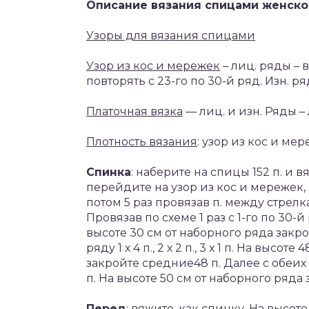
Описание вязания спицами женско
Узоры для вязания спицами
Узор из кос и мережек
– лиц. ряды – в
повторять с 23-го по 30-й ряд. Изн. р
Платочная вязка
— лиц. и изн. Ряды – 
Плотность вязания
: узор из кос и мере
Спинка
: наберите на спицы 152 п. и 
перейдите на узор из кос и мережек, 
потом 5 раз провязав п. между стрелк
Провязав по схеме 1 раз с 1-го по 30-й 
высоте 30 см от наборного ряда закр
ряду 1 х 4 п., 2 х 2 п., 3 х 1 п. На вы
закройте средние48 п. Далее с обеих ст
п. На высоте 50 см от наборного ряда
Перед
: вяжите, как спинку. На высо