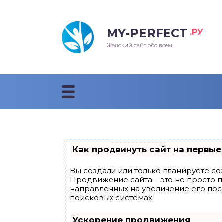
MY-PERFECT
.РУ
лосы
нские
ска
ти
Женский сайт обо всем
рижки
жские
мпунь
дные прически 2018
рода
дные стрижки 2018
облемы и лечение
Как продвинуть сайт на первые
Вы создали или только планируете соз
Продвижение сайта – это не просто 
направленных на увеличение его по
поисковых системах.
Ускорение продвижения