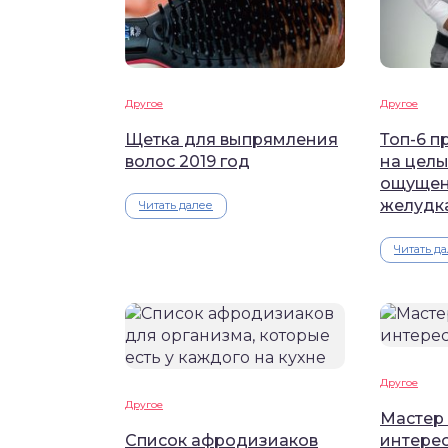
Другое
Другое
Щетка для выпрямления
Топ-6 п
волос 2019 год
на целы
ощущен
желудк
Читать далее
Читать д
Другое
Другое
Мастер 
Список афродизиаков
интерес