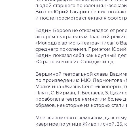
людей старшего поколения. Рассказы
Вихрь» Юрий Гагарин решил познако
и после просмотра спектакля сфотог
Вадим Бероев не отказывался от роле
актёром театральным. Главный режис
«Молодые артисты театра» писал о В
среднего поколения. При этом Юрий 
Вадим показал себя как крупный дея
«Странная миссис Сэвидж» и т.д.
Вершиной театральной славы Вадима 
по произведению М.Ю. Лермонтова «М
Малючина «Жизнь Сент-Экзюпери», где
Плятт, С. Бирман, Т. Бестаева, З. Цах
поработал в театре немногим более де
образов, некоторые из которых стали
Моё знакомство с земляком, да к том
квартире по улице Живописной, 25, 