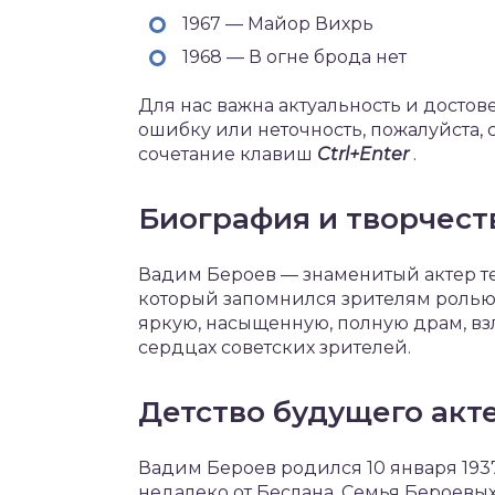
1967 — Майор Вихрь
1968 — В огне брода нет
Для нас важна актуальность и досто
ошибку или неточность, пожалуйста,
сочетание клавиш
Ctrl+Enter
.
Биография и творчест
Вадим Бероев — знаменитый актер те
который запомнился зрителям ролью
яркую, насыщенную, полную драм, взл
сердцах советских зрителей.
Детство будущего акт
Вадим Бероев родился 10 января 1937
недалеко от Беслана. Семья Бероевы