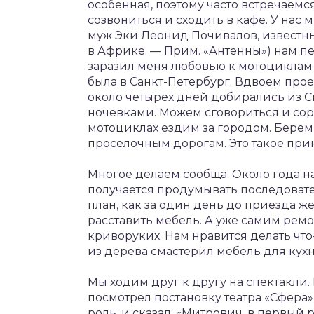
особенная, поэтому часто встречаемс
созвониться и сходить в кафе. У нас
муж Эки Леонид Почивалов, известны
в Африке. — Прим. «Антенны») нам пе
заразил меня любовью к мотоциклам
была в Санкт-Петербург. Вдвоем прое
около четырех дней добирались из 
ночевками. Можем сговориться и сорв
мотоциклах ездим за городом. Берем
проселочным дорогам. Это такое при
Многое делаем сообща. Около года н
получается продумывать последовате
план, как за один день до приезда 
расставить мебель. А уже самим ремо
криворуких. Нам нравится делать что
из дерева смастерил мебель для кухн
Мы ходим друг к другу на спектакли.
посмотрел постановку театра «Сфера»
роль, и сказал: «Митрович, в первый 