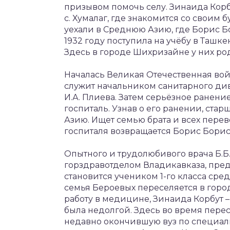
призывом помочь селу. Зинаида Корб
с. Хумалаг, где знакомится со свои
уехали в Среднюю Азию, где Борис Б
1932 году поступила на учёбу в Ташк
Здесь в городе Шихризайне у них ро
Началась Великая Отечественная вой
служит начальником санитарного ди
И.А. Плиева. Затем серьёзное ранен
госпиталь. Узнав о его ранении, ста
Азию. Ищет семью брата и всех пере
госпиталя возвращается Борис Борис
Опытного и трудолюбивого врача Б.Б
горздравотделом Владикавказа, пред
становится учеником 1-го класса ср
семья Бероевых переселяется в горо
работу в медицине, Зинаида Корбут 
была недолгой. Здесь во время перес
недавно окончившую вуз по специаль