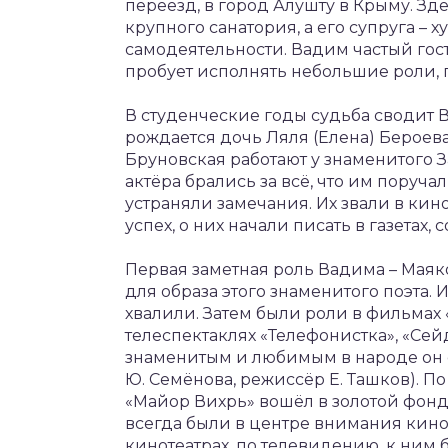
переезд, в город Алушту в Крыму. З
крупного санатория, а его супруга –
самодеятельности. Вадим частый гост
пробует исполнять небольшие роли, п
В студенческие годы судьба сводит 
рождается дочь Ляля (Елена) Бероева
Бруновская работают у знаменитого З
актёра брались за всё, что им поруча
устраняли замечания. Их звали в кин
успех, о них начали писать в газетах, 
Первая заметная роль Вадима – Маяко
для образа этого знаменитого поэта.
хвалили. Затем были роли в фильмах 
телеспектаклях «Телефонистка», «Сей
знаменитым и любимым в народе он 
Ю. Семёнова, режиссёр Е. Ташков). П
«Майор Вихрь» вошёл в золотой фонд
всегда были в центре внимания кино
кинотеатрах, по телевидению, к ним б