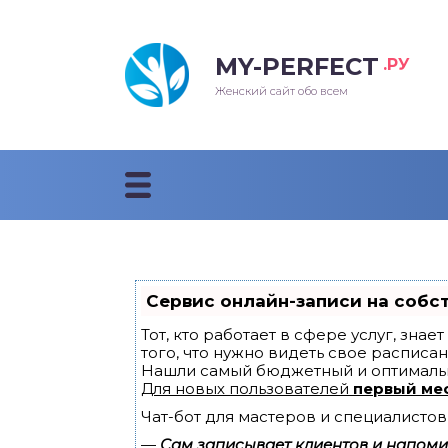
MY-PERFECT
.РУ
лосы
нские
ска
ти
Женский сайт обо всем
рижки
жские
мпунь
дные прически 2018
рода
дные стрижки 2018
облемы и лечение
Сервис онлайн-записи на собс
Тот, кто работает в сфере услуг, зна
того, что нужно видеть свое расписан
Нашли самый бюджетный и оптималь
Для новых пользователей
первый ме
Чат-бот для мастеров и специалистов
—
Сам записывает клиентов и напомин