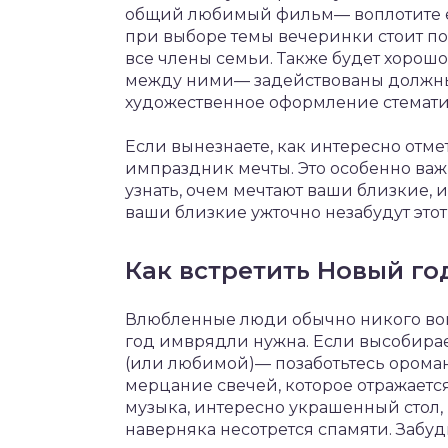
общий любимый фильм— воплотите е
при выборе темы вечеринки стоит по
все члены семьи. Также будет хорош
между ними— задействованы должны
художественное оформление стемат
Если вынезнаете, как интересно отм
импраздник мечты. Это особенно важ
узнать, очем мечтают ваши близкие, 
ваши близкие ужточно незабудут этот
Как встретить Новый го
Влюбленные люди обычно никого вок
год имврядли нужна. Если высобира
(или любимой)— позаботьтесь орома
мерцание свечей, которое отражаетс
музыка, интересно украшенный стол,
наверняка несотрется спамяти. Забу