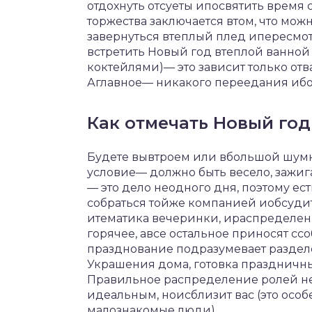
отдохнуть отсуеты ипосвятить время
торжества заключается втом, что мо
завернуться втеплый плед ипересмо
встретить Новый год втеплой ванно
коктейлями)— это зависит только о
Аглавное— никакого переедания ибо
Как отмечать Новый год
Будете вывтроем или вбольшой шумн
условие— должно быть весело, зажиг
— это дело неодного дня, поэтому е
собраться тойже компанией иобсудит
итематика вечеринки, ираспределени
горячее, авсе остальное приносят сс
празднование подразумевает раздел
Украшения дома, готовка праздничн
Правильное распределение ролей не
идеальным, ноисблизит вас (это особ
малознакомые люди).