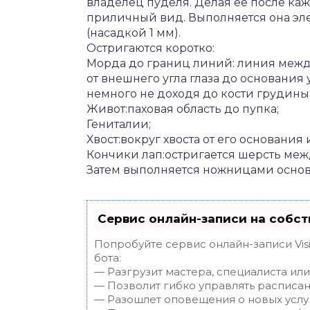
владелец пуделя. Делая её после каж
приличный вид. Выполняется она эл
(насадкой 1 мм).
Остригаются коротко:
Морда до границ линий: линия межд
от внешнего угла глаза до основания 
немного не доходя до кости грудины
Живот:паховая область до пупка;
Гениталии;
Хвост:вокруг хвоста от его основания 
Кончики лап:остригается шерсть меж
Затем выполняется ножницами основ
Сервис онлайн-записи на собст
Попробуйте сервис онлайн-записи Vis
бота:
— Разгрузит мастера, специалиста ил
— Позволит гибко управлять расписан
— Разошлет оповещения о новых услуг