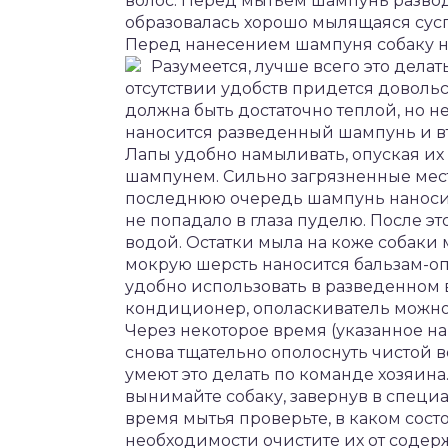
волос. Перед мытьем шампунь развод
образовалась хорошо мылящаяся сус
Перед нанесением шампуня собаку н
Разумеется, лучше всего это дела
отсутствии удобств придется довольс
должна быть достаточно теплой, но н
наносится разведенный шампунь и вт
Лапы удобно намыливать, опуская их
шампунем. Сильно загрязненные мес
последнюю очередь шампунь наноситс
не попадало в глаза пуделю. После э
водой. Остатки мыла на коже собаки м
мокрую шерсть наносится бальзам-опо
удобно использовать в разведенном 
кондиционер, ополаскиватель можно 
Через некоторое время (указанное на
снова тщательно ополоснуть чистой в
умеют это делать по команде хозяин
вынимайте собаку, завернув в специа
время мытья проверьте, в каком сос
необходимости очистите их от содер