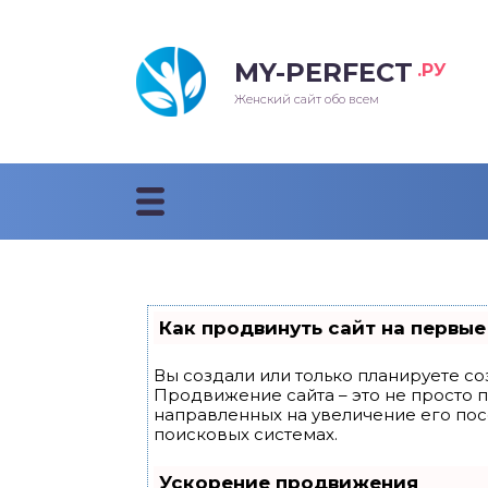
MY-PERFECT
.РУ
лосы
нские
ска
ти
Женский сайт обо всем
рижки
жские
мпунь
дные прически 2018
рода
дные стрижки 2018
облемы и лечение
Как продвинуть сайт на первые
Вы создали или только планируете соз
Продвижение сайта – это не просто 
направленных на увеличение его по
поисковых системах.
Ускорение продвижения