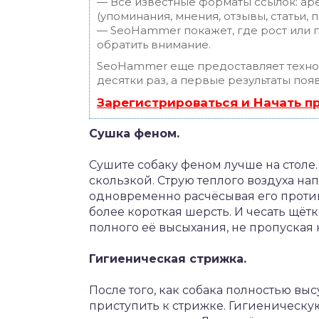
— Все известные форматы ссылок: ар
(упоминания, мнения, отзывы, статьи, 
— SeoHammer покажет, где рост или п
обратить внимание.
SeoHammer еще предоставляет техн
десятки раз, а первые результаты поя
Зарегистрироваться и Начать 
Сушка феном.
Сушите собаку феном лучше на столе.
скользкой. Струю теплого воздуха на
одновременно расчёсывая его против 
более короткая шерсть. И чесать щё
полного её высыхания, не пропуская 
Гигиеническая стрижка.
После того, как собака полностью вы
приступить к стрижке. Гигиеническу