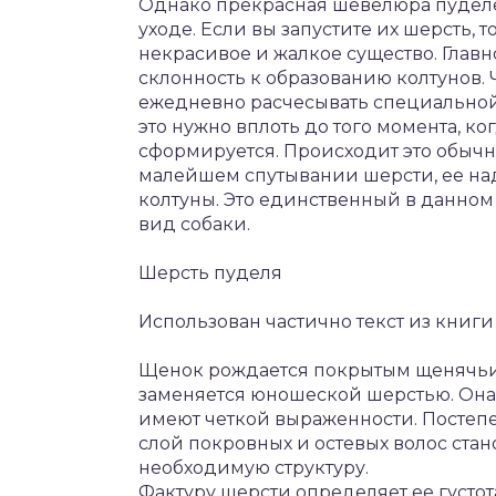
Однако прекрасная шевелюра пуделе
уходе. Если вы запустите их шерсть, 
некрасивое и жалкое существо. Глав
склонность к образованию колтунов. 
ежедневно расчесывать специальной
это нужно вплоть до того момента, к
сформируется. Происходит это обычно
малейшем спутывании шерсти, ее надо
колтуны. Это единственный в данном
вид собаки.
Шерсть пуделя
Использован частично текст из книги
Щенок рождается покрытым щенячьим
заменяется юношеской шерстью. Она 
имеют четкой выраженности. Постеп
слой покровных и остевых волос стан
необходимую структуру.
Фактуру шерсти определяет ее густот