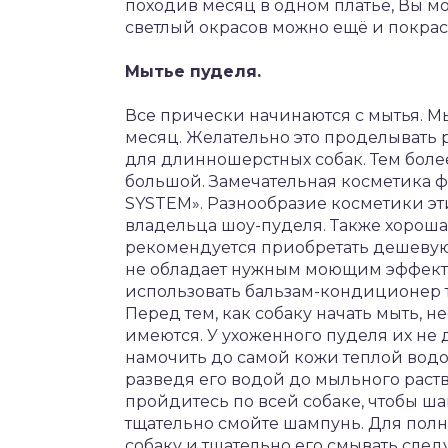
походив месяц в одном платье, Вы мож
светлый окрасов можно ещё и покрас
Мытье пуделя.
Все прически начинаются с мытья. Мы
месяц. Желательно это проделывать
для длинношерстных собак. Тем более
большой. Замечательная косметика 
SYSTEM». Разнообразие косметики эт
владельца шоу-пуделя. Также хороша 
рекомендуется приобретать дешевую 
не обладает нужным моющим эффекто
использовать бальзам-кондиционер т
Перед тем, как собаку начать мыть, н
имеются. У ухоженного пуделя их не 
намочить до самой кожи теплой водо
разведя его водой до мыльного ра
пройдитесь по всей собаке, чтобы ш
тщательно смойте шампунь. Для пол
собаку и тщательно его смывать следу