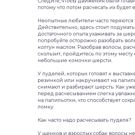
Следите, чтобы движения были плавны
потому что потом расчесать их будет 
Неопытные любители часто теряются и 
Действительно, здесь стоит подумать,
достаточного опыта ухаживать за шерс
попробуйте осторожно разобрать во
колтун маслом. Разобрав волосы, рас
скользит, пройдитесь по этому месту
небольшие комочки шерсти.
У пуделей, которых готовят к выставк
резинкой или накручивают на папил
снимают и разбирают шерсть. Как уже
перед расчесыванием слегка увлажня
на папильотки, что способствует со
ломку.
Как часто надо расчесывать пуделя?
У щенков и взрослых собак волосы не