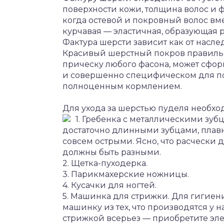
поверхности кожи, толщина волос и ф
когда остевой и покровный волос вм
курчавая — эластичная, образующая 
Фактура шерсти зависит как от наслед
Красивый шерстный покров правильн
прическу любого фасона, может сфор
и совершенно специфическом для пор
полноценным кормлением.
Для ухода за шерстью пуделя необхо
1. Гребенка с металлическими зуб
достаточно длинными зубцами, плавно
совсем острыми. Ясно, что расчески 
должны быть разными.
2. Щетка-пуходерка.
3. Па­рикмахерские ножницы.
4. Кусачки для ногтей.
5. Машинка для стрижки. Для гигиен
машинку из тех, что производятся у н
стрижкой всерьез — приобретите эл