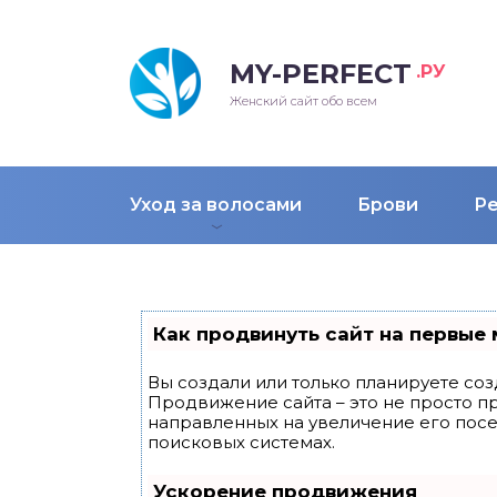
MY-PERFECT
.РУ
лосы
нские
ска
ти
Женский сайт обо всем
рижки
жские
мпунь
дные прически 2018
Уход за волосами
Брови
Р
рода
дные стрижки 2018
облемы и лечение
Как продвинуть сайт на первые 
Вы создали или только планируете созд
Продвижение сайта – это не просто п
направленных на увеличение его пос
поисковых системах.
Ускорение продвижения