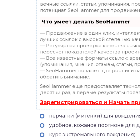
вечные ссылки, статьи, упоминания, пр
потенциал SeoHammer для продвижени
Что умеет делать SeoHammer
— Продвижение в один клик, интеллек
лучших ссылок с высокой степенью кач
— Регулярная проверка качества ссыл
пересчет показателей качества проект
— Все известные форматы ссылок: аре
(упоминания, мнения, отзывы, статьи, п
— SeoHammer покажет, где рост или па
обратить внимание.
SeoHammer еще предоставляет техно
десятки раз, а первые результаты появ
Зарегистрироваться и Начать п
перчатки (митенки) для вождени
удобное, кожаное портмоне для д
курс экстремального вождения;