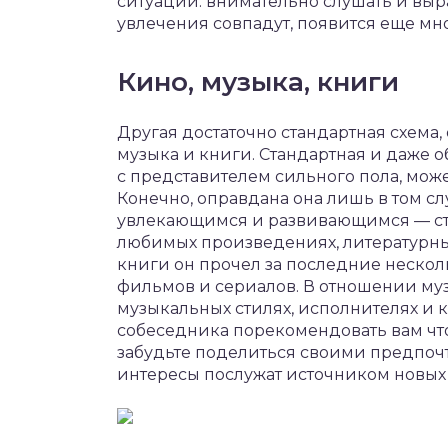
ситуации: внимательно слушать и выр
увлечения совпадут, появится еще мно
Кино, музыка, книги
Другая достаточно стандартная схема,
музыка и книги. Стандартная и даже о
с представителем сильного пола, може
Конечно, оправдана она лишь в том сл
увлекающимся и развивающимся — стои
любимых произведениях, литературных
книги он прочел за последние нескольк
фильмов и сериалов. В отношении му
музыкальных стилях, исполнителях и 
собеседника порекомендовать вам что
забудьте поделиться своими предпочте
интересы послужат источником новых 