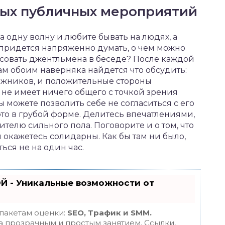
ых публичных мероприятий
 одну волну и любите бывать на людях, а
е придется напряженно думать, о чем можно
есовать джентльмена в беседе? После каждой
ам обоим наверняка найдется что обсудить:
дожников, и положительные стороны
 не имеет ничего общего с точкой зрения
ы можете позволить себе не согласиться с его
это в грубой форме. Делитесь впечатлениями,
телю сильного пола. Поговорите и о том, что
 окажетесь солидарны. Как бы там ни было,
ься не на один час.
Й - Уникальные возможности от
 пакетам оценки:
SEO, Трафик и SMM.
 прозрачным и простым занятием. Ссылки,