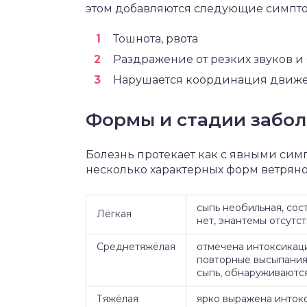
этом добавляются следующие симпт
Тошнота, рвота
Раздражение от резких звуков и 
Нарушается координация движен
Формы и стадии забо
Болезнь протекает как с явными сим
несколько характерных форм ветряно
сыпь необильная, сос
Лёгкая
нет, энантемы отсутст
Среднетяжёлая
отмечена интоксикаци
повторные высыпания,
сыпь, обнаруживаются
Тяжёлая
ярко выражена интокс