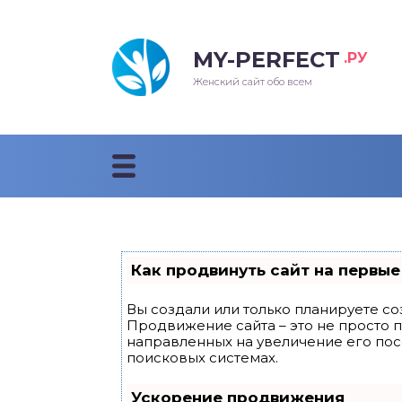
MY-PERFECT
.РУ
лосы
нские
ска
ти
Женский сайт обо всем
рижки
жские
мпунь
дные прически 2018
рода
дные стрижки 2018
облемы и лечение
Как продвинуть сайт на первые
Вы создали или только планируете соз
Продвижение сайта – это не просто 
направленных на увеличение его по
поисковых системах.
Ускорение продвижения