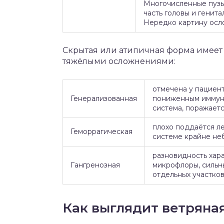
Многочисленные пузы
часть головы и генит
Нередко картину осл
Скрытая или атипичная форма имеет 
тяжёлыми осложнениями:
отмечена у пациен
Генерализованная
пониженным иммуни
система, поражаетс
плохо поддаётся л
Геморрагическая
системе крайне не
разновидность хар
Гангренозная
микрофлоры, сильн
отдельных участков
Как выглядит ветряная