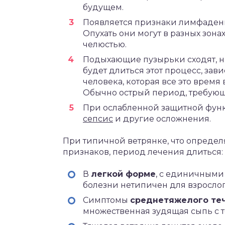
будущем.
Появляется признаки лимфаден
Опухать они могут в разных зона
челюстью.
Подыхающие пузырьки сходят, но
будет длиться этот процесс, за
человека, которая все это врем
Обычно острый период, требующи
При ослабленной защитной функ
сепсис
и другие осложнения.
При типичной ветрянке, что определ
признаков, период лечения длиться:
В
легкой форме
, с единичными
болезни нетипичен для взрослого
Симптомы
среднетяжелого те
множественная зудящая сыпь с т