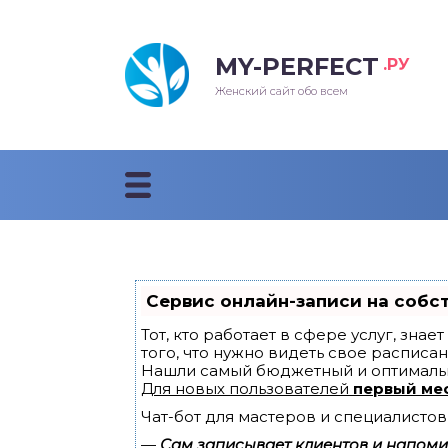
MY-PERFECT
.РУ
лосы
нские
ска
ти
Женский сайт обо всем
рижки
жские
мпунь
дные прически 2018
рода
дные стрижки 2018
облемы и лечение
Сервис онлайн-записи на собс
Тот, кто работает в сфере услуг, зна
того, что нужно видеть свое расписан
Нашли самый бюджетный и оптималь
Для новых пользователей
первый ме
Чат-бот для мастеров и специалистов
—
Сам записывает клиентов и напомин