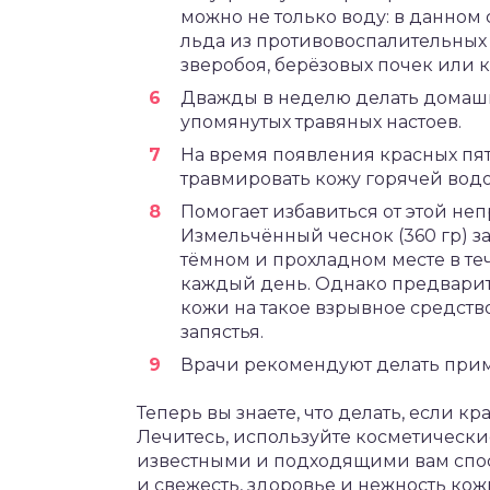
можно не только воду: в данном
льда из противовоспалительных
зверобоя, берёзовых почек или к
Дважды в неделю делать домашн
упомянутых травяных настоев.
На время появления красных пят
травмировать кожу горячей водо
Помогает избавиться от этой неп
Измельчённый чеснок (360 гр) зал
тёмном и прохладном месте в те
каждый день. Однако предвари
кожи на такое взрывное средств
запястья.
Врачи рекомендуют делать примо
Теперь вы знаете, что делать, если к
Лечитесь, используйте косметически
известными и подходящими вам спосо
и свежесть, здоровье и нежность кож