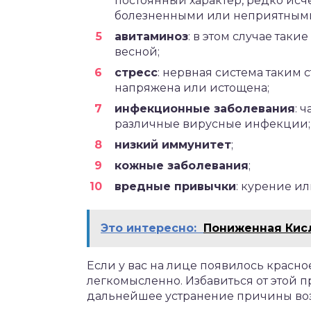
постоянный характер, редко исч
болезненными или неприятным
авитаминоз
: в этом случае так
весной;
стресс
: нервная система таким 
напряжена или истощена;
инфекционные заболевания
: 
различные вирусные инфекции;
низкий иммунитет
;
кожные заболевания
;
вредные привычки
: курение ил
Это интересно:
Пониженная Кис
Если у вас на лице появилось красное
легкомысленно. Избавиться от этой 
дальнейшее устранение причины воз