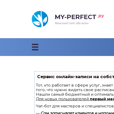
MY-PERFECT
.РУ
лосы
нские
ска
ти
Женский сайт обо всем
рижки
жские
мпунь
дные прически 2018
рода
дные стрижки 2018
облемы и лечение
Сервис онлайн-записи на собс
Тот, кто работает в сфере услуг, зна
того, что нужно видеть свое расписан
Нашли самый бюджетный и оптималь
Для новых пользователей
первый ме
Чат-бот для мастеров и специалистов
—
Сам записывает клиентов и напомин