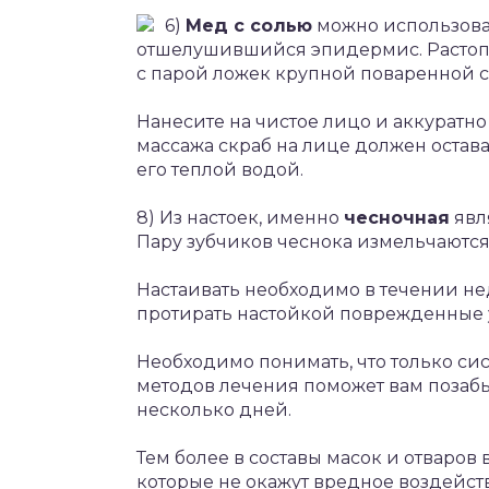
6)
Мед с солью
можно использоват
отшелушившийся эпидермис. Растоп
с парой ложек крупной поваренной с
Нанесите на чистое лицо и аккуратно
массажа скраб на лице должен остава
его теплой водой.
8) Из настоек, именно
чесночная
явл
Пару зубчиков чеснока измельчаются
Настаивать необходимо в течении нед
протирать настойкой поврежденные 
Необходимо понимать, что только с
методов лечения поможет вам позабыт
несколько дней.
Тем более в составы масок и отваров
которые не окажут вредное воздейств