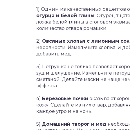
1) Одним из качественных рецептов о
огурца и белой глины
. Огурец тщат
ложка белой глины в столовом экви
количество отвара ромашки.
2)
Овсяные хлопья с лимонным со
неровности. Измельчите хлопья, и д
добавить мед.
3) Петрушка не только позволяет хор
зуд и шелушение. Измельчите петруш
сметаной. Делайте маски не чаще чем
эффекта.
4)
Березовые почки
оказывают хоро
кожу. Сделайте из них отвар, добавл
каждое утро и на ночь.
5)
Домашний творог и мед
необходи