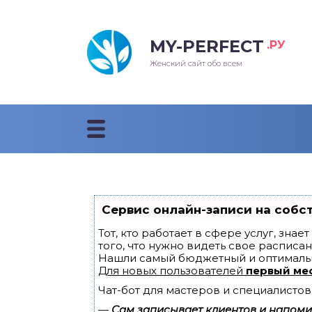
MY-PERFECT
.РУ
лосы
нские
ска
ти
Женский сайт обо всем
рижки
жские
мпунь
дные прически 2018
рода
дные стрижки 2018
облемы и лечение
Сервис онлайн-записи на собс
Тот, кто работает в сфере услуг, зна
того, что нужно видеть свое расписан
Нашли самый бюджетный и оптималь
Для новых пользователей
первый ме
Чат-бот для мастеров и специалистов
—
Сам записывает клиентов и напомин