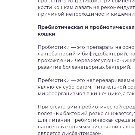
проглотить их целиком. При сомнени
кости кошкам давать не рекомендуетс
причиной непроходимости кишечни
Пребиотическая и пробиотическая
кошки
Пробиотики — это препараты на осн
лактобактерий и бифидобактерий, к
прохождении через желудочно-кишеч
развитие болезнетворных бактерий.
Пребиотики — это неперевариваемы
являются субстратом, питательной ср
микроорганизмов в кишечнике, а такж
При отсутствии пребиотической сре
полезных бактерий резко снижается, 
для питания пребиотическая среда 
патогенные штаммы кишечной палочки,
является дисбактриозом.