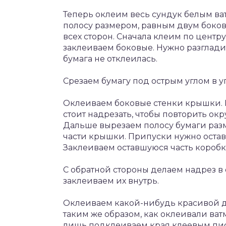
Теперь оклеим весь сундук белым ва
полосу размером, равным двум боков
всех сторон. Сначала клеим по центр
заклеиваем боковые. Нужно разглади
бумага не отклеилась.
Срезаем бумагу под острым углом в у
Оклеиваем боковые стенки крышки. В
стоит надрезать, чтобы повторить ок
Дальше вырезаем полосу бумаги разм
части крышки. Припуски нужно остави
Заклеиваем оставшуюся часть коробк
С обратной стороны делаем надрез в 
заклеиваем их внутрь.
Оклеиваем какой-нибудь красивой д
таким же образом, как оклеивали ватм
лишь подклеиваем края клеевым пис